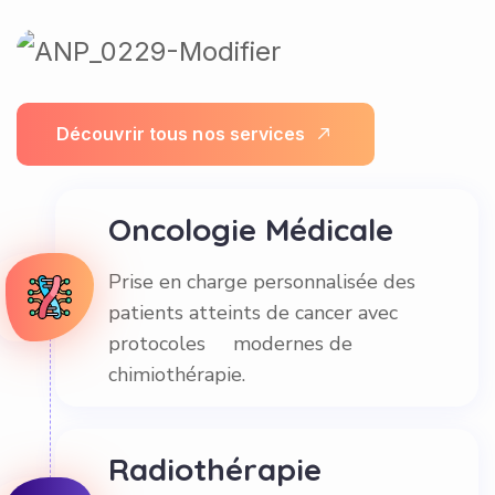
D
é
c
o
u
v
r
i
r
t
o
u
s
n
o
s
s
e
r
v
i
c
e
s
Oncologie Médicale
Prise en charge personnalisée des
patients atteints de cancer avec
protocoles modernes de
chimiothérapie.
Radiothérapie