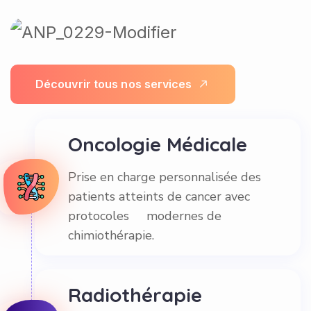
D
é
c
o
u
v
r
i
r
t
o
u
s
n
o
s
s
e
r
v
i
c
e
s
Oncologie Médicale
Prise en charge personnalisée des
patients atteints de cancer avec
protocoles modernes de
chimiothérapie.
Radiothérapie