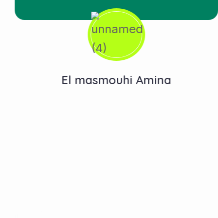
El masmouhi Amina
Contactez-Nous
N°10, Hay Anas 3, Route Ain Chkef -Fès , Fez,