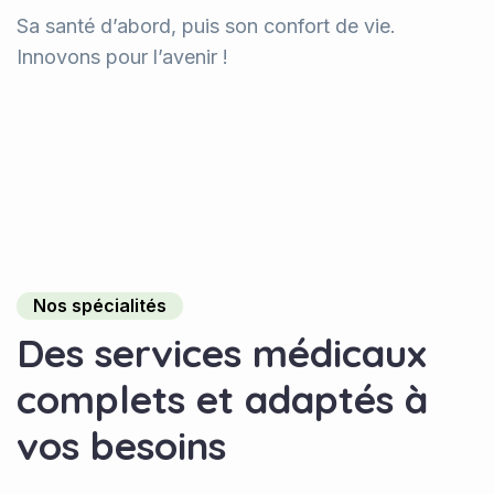
Sa santé d’abord, puis son confort de vie.
Innovons pour l’avenir !
Nos spécialités
D
e
s
s
e
r
v
i
c
e
s
m
é
d
i
c
a
u
x
c
o
m
p
l
e
t
s
e
t
a
d
a
p
t
é
s
à
v
o
s
b
e
s
o
i
n
s