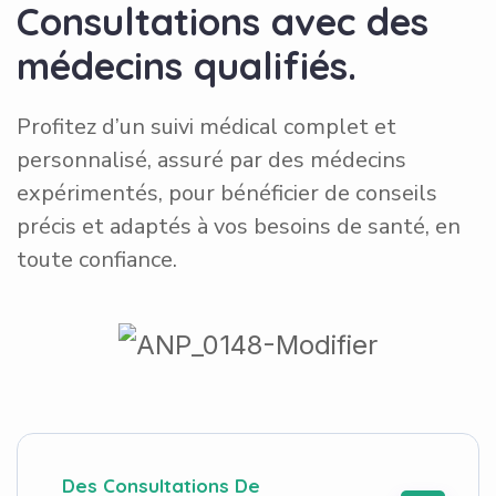
C
o
n
s
u
l
t
a
t
i
o
n
s
a
v
e
c
d
e
s
m
é
d
e
c
i
n
s
q
u
a
l
i
f
i
é
s
.
Profitez d’un suivi médical complet et
personnalisé, assuré par des médecins
expérimentés, pour bénéficier de conseils
précis et adaptés à vos besoins de santé, en
toute confiance.
Des Consultations De