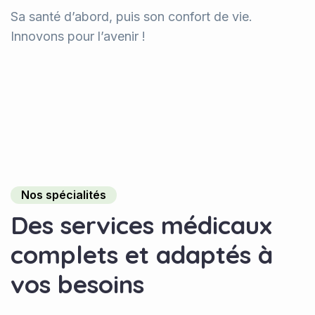
Sa santé d’abord, puis son confort de vie.
Innovons pour l’avenir !
Nos spécialités
D
e
s
s
e
r
v
i
c
e
s
m
é
d
i
c
a
u
x
c
o
m
p
l
e
t
s
e
t
a
d
a
p
t
é
s
à
v
o
s
b
e
s
o
i
n
s