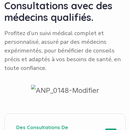
C
o
n
s
u
l
t
a
t
i
o
n
s
a
v
e
c
d
e
s
m
é
d
e
c
i
n
s
q
u
a
l
i
f
i
é
s
.
Profitez d’un suivi médical complet et
personnalisé, assuré par des médecins
expérimentés, pour bénéficier de conseils
précis et adaptés à vos besoins de santé, en
toute confiance.
Des Consultations De