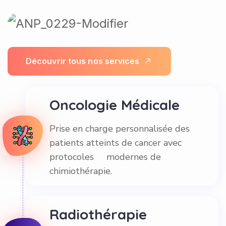
D
é
c
o
u
v
r
i
r
t
o
u
s
n
o
s
s
e
r
v
i
c
e
s
Oncologie Médicale
Prise en charge personnalisée des
patients atteints de cancer avec
protocoles modernes de
chimiothérapie.
Radiothérapie