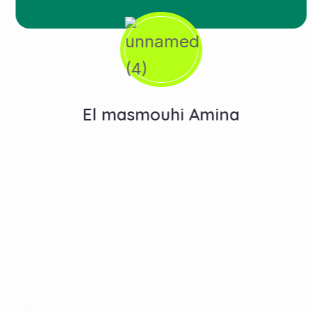
El masmouhi Amina
Contactez-Nous
N°10, Hay Anas 3, Route Ain Chkef -Fès , Fez,