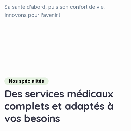
Sa santé d’abord, puis son confort de vie.
Innovons pour l’avenir !
Nos spécialités
D
e
s
s
e
r
v
i
c
e
s
m
é
d
i
c
a
u
x
c
o
m
p
l
e
t
s
e
t
a
d
a
p
t
é
s
à
v
o
s
b
e
s
o
i
n
s