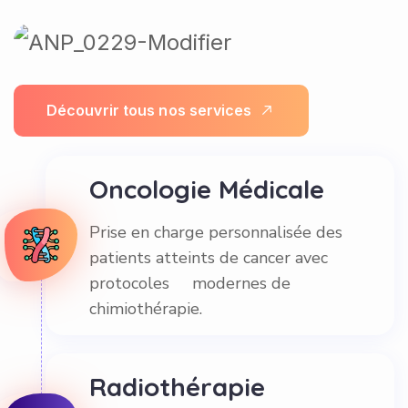
D
é
c
o
u
v
r
i
r
t
o
u
s
n
o
s
s
e
r
v
i
c
e
s
Oncologie Médicale
Prise en charge personnalisée des
patients atteints de cancer avec
protocoles modernes de
chimiothérapie.
Radiothérapie