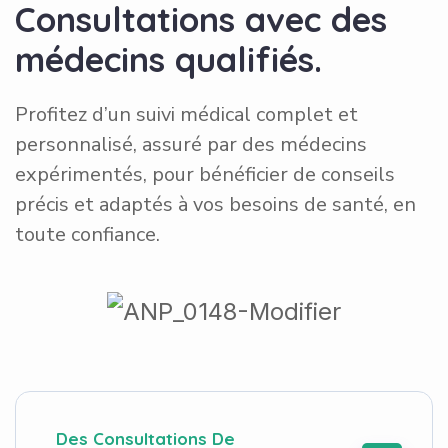
C
o
n
s
u
l
t
a
t
i
o
n
s
a
v
e
c
d
e
s
m
é
d
e
c
i
n
s
q
u
a
l
i
f
i
é
s
.
Profitez d’un suivi médical complet et
personnalisé, assuré par des médecins
expérimentés, pour bénéficier de conseils
précis et adaptés à vos besoins de santé, en
toute confiance.
Des Consultations De