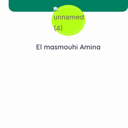
El masmouhi Amina
Contactez-Nous
N°10, Hay Anas 3, Route Ain Chkef -Fès , Fez,