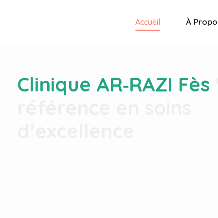
À Propo
Accueil
Clinique AR‑RAZI Fès
référence en soins
d’excellence
Des soins personnalisés assurés par 
médicale expérimentée et dévouée.