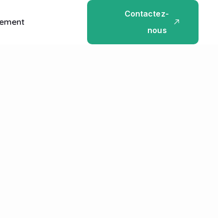
C
o
n
t
a
c
t
e
z
-
tement
n
o
u
s