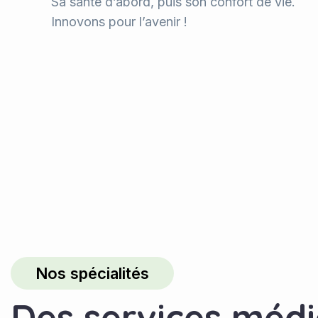
Sa santé d’abord, puis son confort de vie.
Innovons pour l’avenir !
Nos spécialités
D
e
s
s
e
r
v
i
c
e
s
m
é
d
i