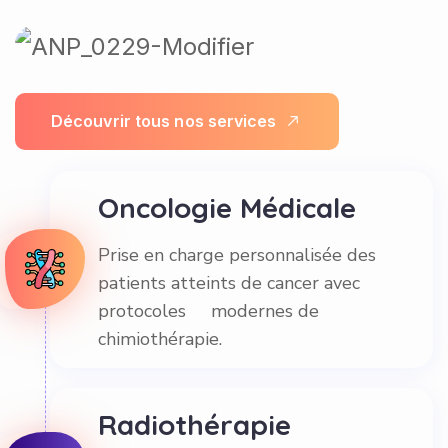
D
é
c
o
u
v
r
i
r
t
o
u
s
n
o
s
s
e
r
v
i
c
e
s
Oncologie Médicale
Prise en charge personnalisée des
patients atteints de cancer avec
protocoles modernes de
chimiothérapie.
Radiothérapie