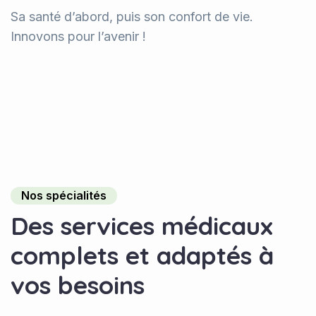
Sa santé d’abord, puis son confort de vie.
Innovons pour l’avenir !
Nos spécialités
D
e
s
s
e
r
v
i
c
e
s
m
é
d
i
c
a
u
x
c
o
m
p
l
e
t
s
e
t
a
d
a
p
t
é
s
à
v
o
s
b
e
s
o
i
n
s