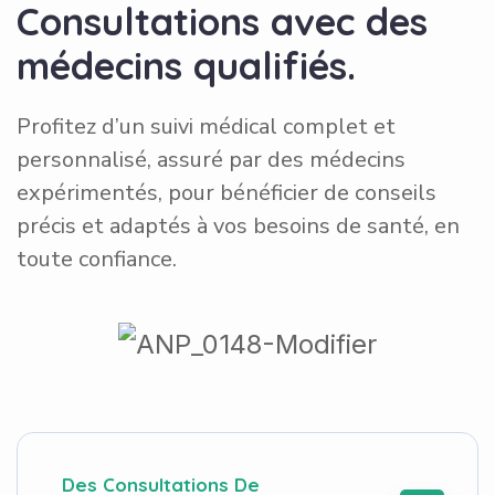
C
o
n
s
u
l
t
a
t
i
o
n
s
a
v
e
c
d
e
s
m
é
d
e
c
i
n
s
q
u
a
l
i
f
i
é
s
.
Profitez d’un suivi médical complet et
personnalisé, assuré par des médecins
expérimentés, pour bénéficier de conseils
précis et adaptés à vos besoins de santé, en
toute confiance.
Des Consultations De