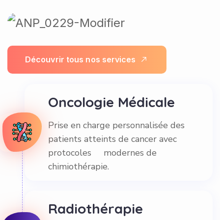
D
é
c
o
u
v
r
i
r
t
o
u
s
n
o
s
s
e
r
v
i
c
e
s
Oncologie Médicale
Prise en charge personnalisée des
patients atteints de cancer avec
protocoles modernes de
chimiothérapie.
Radiothérapie