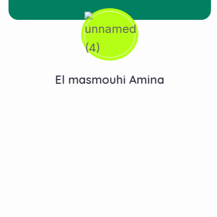
El masmouhi Amina
Contactez-Nous
N°10, Hay Anas 3, Route Ain Chkef -Fès , Fez,