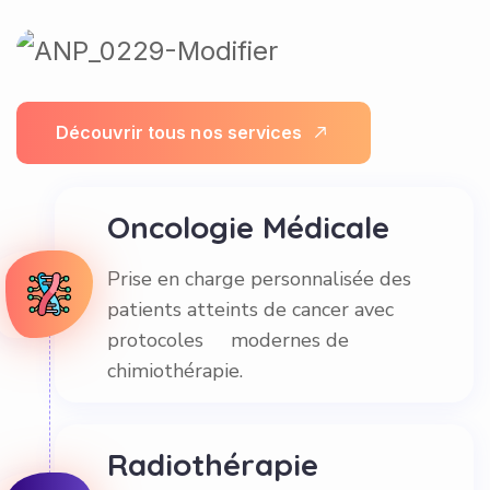
D
é
c
o
u
v
r
i
r
t
o
u
s
n
o
s
s
e
r
v
i
c
e
s
Oncologie Médicale
Prise en charge personnalisée des
patients atteints de cancer avec
protocoles modernes de
chimiothérapie.
Radiothérapie