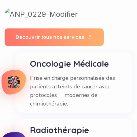
D
é
c
o
u
v
r
i
r
t
o
u
s
n
o
s
s
e
r
v
i
c
e
s
Oncologie Médicale
Prise en charge personnalisée des
patients atteints de cancer avec
protocoles modernes de
chimiothérapie.
Radiothérapie