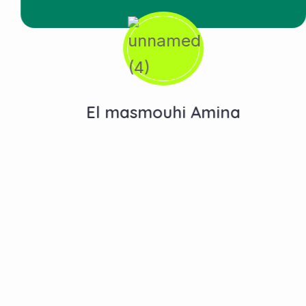
El masmouhi Amina
Contactez-Nous
N°10, Hay Anas 3, Route Ain Chkef -Fès , Fez,