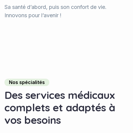
Sa santé d’abord, puis son confort de vie.
Innovons pour l’avenir !
Nos spécialités
D
e
s
s
e
r
v
i
c
e
s
m
é
d
i
c
a
u
x
c
o
m
p
l
e
t
s
e
t
a
d
a
p
t
é
s
à
v
o
s
b
e
s
o
i
n
s