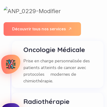
D
é
c
o
u
v
r
i
r
t
o
u
s
n
o
s
s
e
r
v
i
c
e
s
Oncologie Médicale
Prise en charge personnalisée des
patients atteints de cancer avec
protocoles modernes de
chimiothérapie.
Radiothérapie