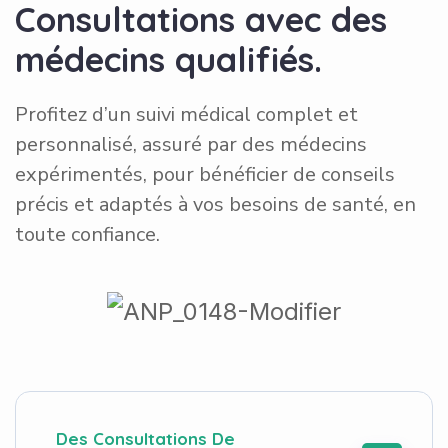
C
o
n
s
u
l
t
a
t
i
o
n
s
a
v
e
c
d
e
s
m
é
d
e
c
i
n
s
q
u
a
l
i
f
i
é
s
.
Profitez d’un suivi médical complet et
personnalisé, assuré par des médecins
expérimentés, pour bénéficier de conseils
précis et adaptés à vos besoins de santé, en
toute confiance.
Des Consultations De