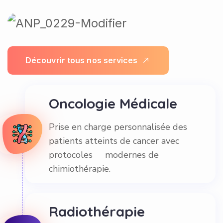
D
é
c
o
u
v
r
i
r
t
o
u
s
n
o
s
s
e
r
v
i
c
e
s
Oncologie Médicale
Prise en charge personnalisée des
patients atteints de cancer avec
protocoles modernes de
chimiothérapie.
Radiothérapie