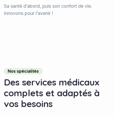
Sa santé d’abord, puis son confort de vie.
Innovons pour l’avenir !
Nos spécialités
D
e
s
s
e
r
v
i
c
e
s
m
é
d
i
c
a
u
x
c
o
m
p
l
e
t
s
e
t
a
d
a
p
t
é
s
à
v
o
s
b
e
s
o
i
n
s