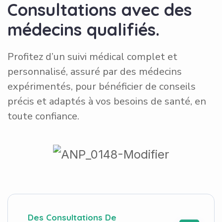
C
o
n
s
u
l
t
a
t
i
o
n
s
a
v
e
c
d
e
s
m
é
d
e
c
i
n
s
q
u
a
l
i
f
i
é
s
.
Profitez d’un suivi médical complet et
personnalisé, assuré par des médecins
expérimentés, pour bénéficier de conseils
précis et adaptés à vos besoins de santé, en
toute confiance.
Des Consultations De