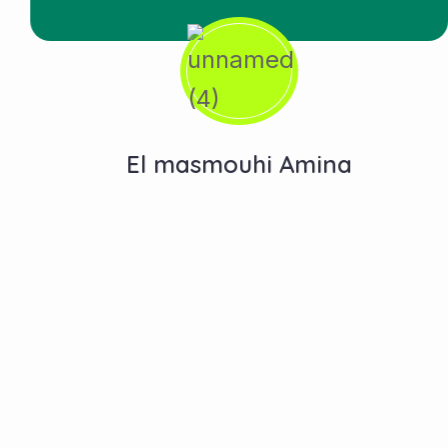
El masmouhi Amina
Contactez-Nous
N°10, Hay Anas 3, Route Ain Chkef -Fès , Fez,