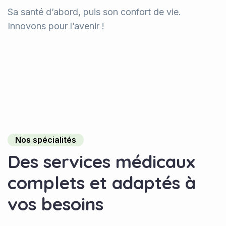
Sa santé d’abord, puis son confort de vie.
Innovons pour l’avenir !
Nos spécialités
D
e
s
s
e
r
v
i
c
e
s
m
é
d
i
c
a
u
x
c
o
m
p
l
e
t
s
e
t
a
d
a
p
t
é
s
à
v
o
s
b
e
s
o
i
n
s