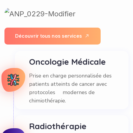
D
é
c
o
u
v
r
i
r
t
o
u
s
n
o
s
s
e
r
v
i
c
e
s
Oncologie Médicale
Prise en charge personnalisée des
patients atteints de cancer avec
protocoles modernes de
chimiothérapie.
Radiothérapie