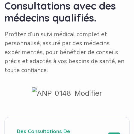
C
o
n
s
u
l
t
a
t
i
o
n
s
a
v
e
c
d
e
s
m
é
d
e
c
i
n
s
q
u
a
l
i
f
i
é
s
.
Profitez d’un suivi médical complet et
personnalisé, assuré par des médecins
expérimentés, pour bénéficier de conseils
précis et adaptés à vos besoins de santé, en
toute confiance.
Des Consultations De