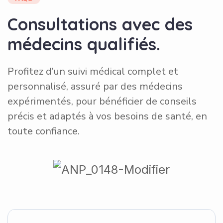
C
o
n
s
u
l
t
a
t
i
o
n
s
a
v
e
c
d
e
s
m
é
d
e
c
i
n
s
q
u
a
l
i
f
i
é
s
.
Profitez d’un suivi médical complet et
personnalisé, assuré par des médecins
expérimentés, pour bénéficier de conseils
précis et adaptés à vos besoins de santé, en
toute confiance.
Des Consultations De