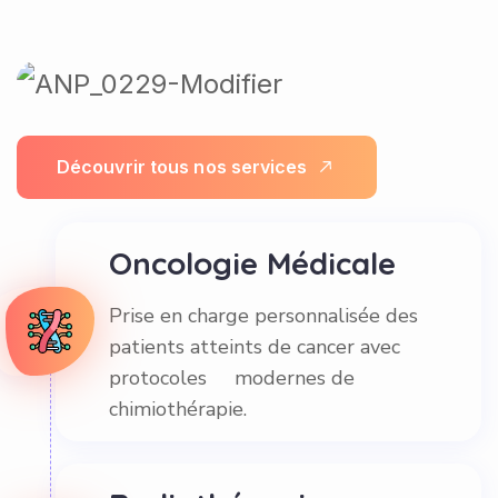
D
é
c
o
u
v
r
i
r
t
o
u
s
n
o
s
s
e
r
v
i
c
e
s
Oncologie Médicale
Prise en charge personnalisée des
patients atteints de cancer avec
protocoles modernes de
chimiothérapie.
Radiothérapie