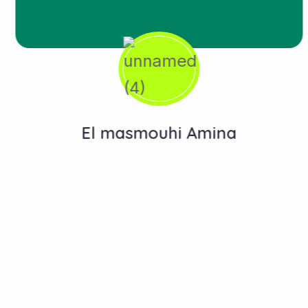
El masmouhi Amina
Contactez-Nous
N°10, Hay Anas 3, Route Ain Chkef -Fès , Fez,