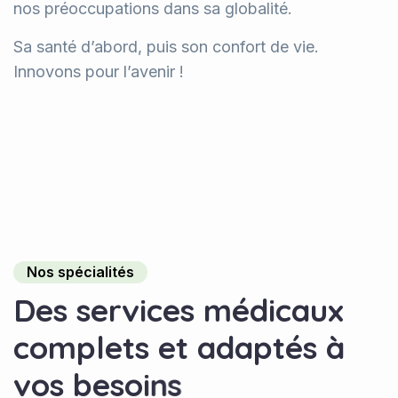
Sa santé d’abord, puis son confort de vie.
Innovons pour l’avenir !
Nos spécialités
D
e
s
s
e
r
v
i
c
e
s
m
é
d
i
c
a
u
x
c
o
m
p
l
e
t
s
e
t
a
d
a
p
t
é
s
à
v
o
s
b
e
s
o
i
n
s