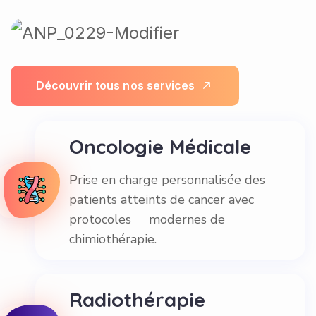
D
é
c
o
u
v
r
i
r
t
o
u
s
n
o
s
s
e
r
v
i
c
e
s
Oncologie Médicale
Prise en charge personnalisée des
patients atteints de cancer avec
protocoles modernes de
chimiothérapie.
Radiothérapie