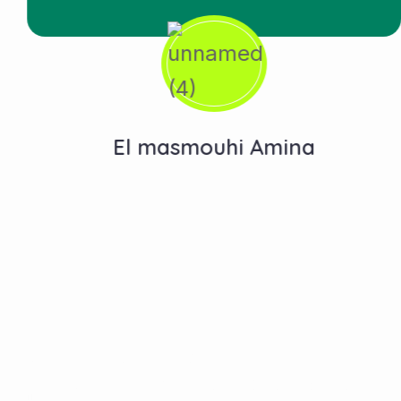
El masmouhi Amina
Contactez-Nous
N°10, Hay Anas 3, Route Ain Chkef -Fès , Fez,