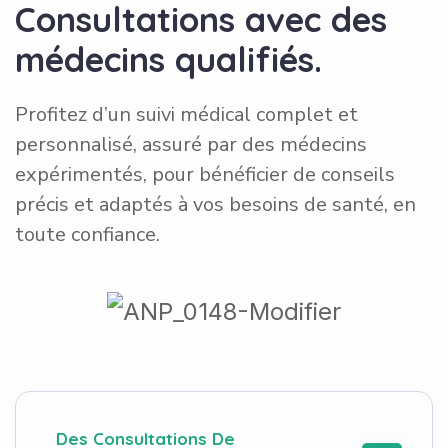
C
o
n
s
u
l
t
a
t
i
o
n
s
a
v
e
c
d
e
s
m
é
d
e
c
i
n
s
q
u
a
l
i
f
i
é
s
.
Profitez d’un suivi médical complet et
personnalisé, assuré par des médecins
expérimentés, pour bénéficier de conseils
précis et adaptés à vos besoins de santé, en
toute confiance.
Des Consultations De