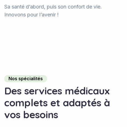
Sa santé d’abord, puis son confort de vie.
Innovons pour l’avenir !
Nos spécialités
D
e
s
s
e
r
v
i
c
e
s
m
é
d
i
c
a
u
x
c
o
m
p
l
e
t
s
e
t
a
d
a
p
t
é
s
à
v
o
s
b
e
s
o
i
n
s