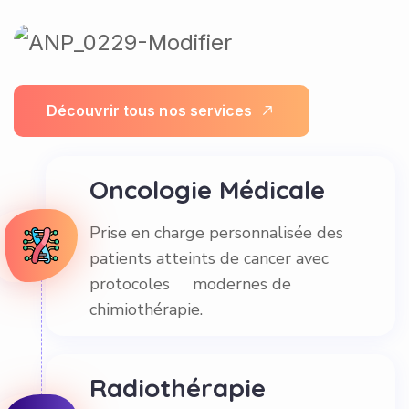
D
é
c
o
u
v
r
i
r
t
o
u
s
n
o
s
s
e
r
v
i
c
e
s
Oncologie Médicale
Prise en charge personnalisée des
patients atteints de cancer avec
protocoles modernes de
chimiothérapie.
Radiothérapie