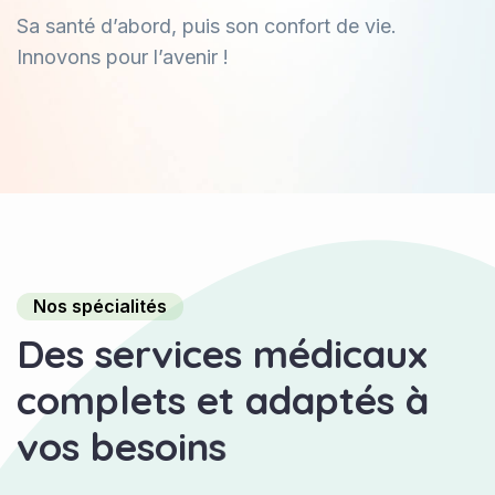
Sa santé d’abord, puis son confort de vie.
Innovons pour l’avenir !
Nos spécialités
D
e
s
s
e
r
v
i
c
e
s
m
é
d
i
c
a
u
x
c
o
m
p
l
e
t
s
e
t
a
d
a
p
t
é
s
à
v
o
s
b
e
s
o
i
n
s