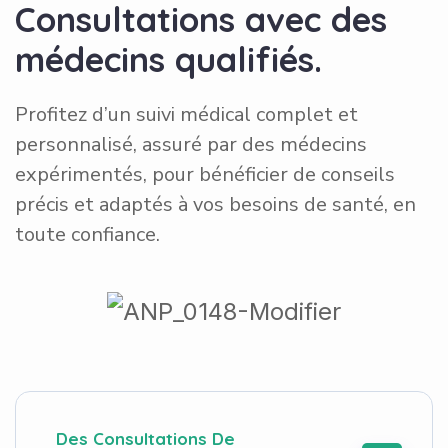
C
o
n
s
u
l
t
a
t
i
o
n
s
a
v
e
c
d
e
s
m
é
d
e
c
i
n
s
q
u
a
l
i
f
i
é
s
.
Profitez d’un suivi médical complet et
personnalisé, assuré par des médecins
expérimentés, pour bénéficier de conseils
précis et adaptés à vos besoins de santé, en
toute confiance.
Des Consultations De