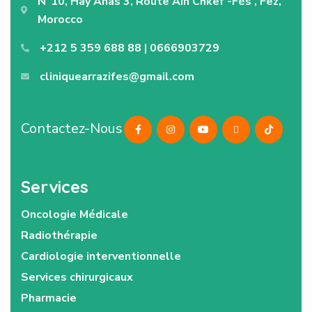
N°10, Hay Anas 3, Route Ain Chkef -Fès , Fez,
Morocco
+212 5 359 688 88 | 0666903729
cliniquearrazifes@gmail.com
Contactez-Nous
Services
Oncologie Médicale
Radiothérapie
Cardiologie interventionnelle
Services chirurgicaux
Pharmacie