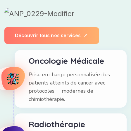
D
é
c
o
u
v
r
i
r
t
o
u
s
n
o
s
s
e
r
v
i
c
e
s
Oncologie Médicale
Prise en charge personnalisée des
patients atteints de cancer avec
protocoles modernes de
chimiothérapie.
Radiothérapie