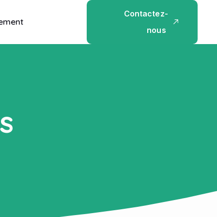
C
o
n
t
a
c
t
e
z
-
ement
n
o
u
s
s