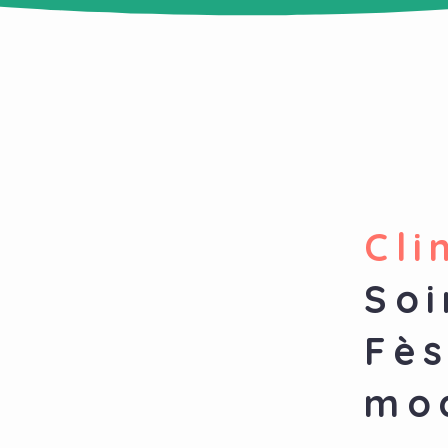
Cli
Soi
Fès
mo