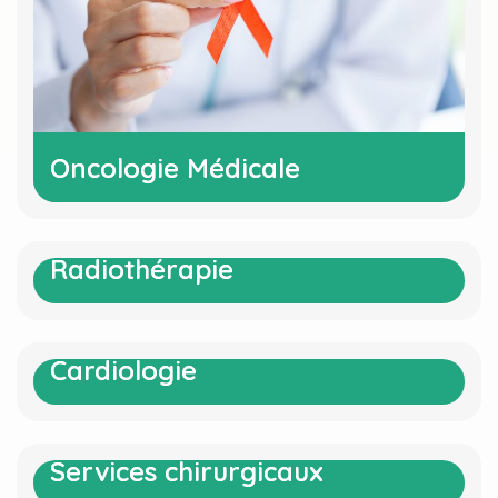
Oncologie Médicale
Oncologie Médicale
Radiothérapie
Radiothérapie
Cardiologie
Cardiologie
Services chirurgicaux
Services chirurgicaux