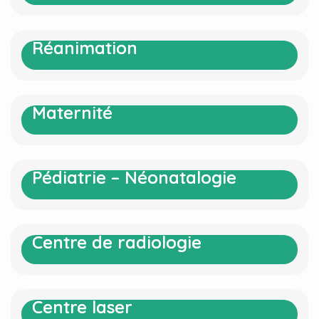
Réanimation
Réanimation
Maternité
Maternité
Pédiatrie – Néonatalogie
Pédiatrie – Néonatalogie
Centre de radiologie
Centre de radiologie
Centre laser
Centre laser