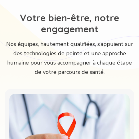
V
o
t
r
e
b
i
e
n
-
ê
t
r
e
,
n
o
t
r
e
e
n
g
a
g
e
m
e
n
t
Nos équipes, hautement qualifiées, s’appuient sur
des technologies de pointe et une approche
humaine pour vous accompagner à chaque étape
de votre parcours de santé.