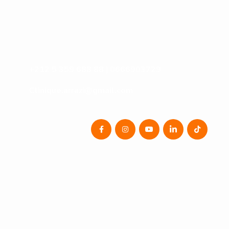
Contactez-Nous
N°10, Hay Anas 3, Route Ain Chkef -Fès , Fez,
Morocco
+212 5 359 688 88 | 0666903729
Clinique.arrazi@gmail.com
Contactez-Nous
Services
Oncologie Médicale
Radiothérapie
Cardiologie interventionnelle