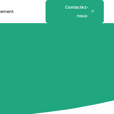
C
o
n
t
a
c
t
e
z
-
tement
n
o
u
s