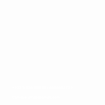
Contactez-Nous
N°10, Hay Anas 3, Route Ain Chkef -Fès ,
Fez, Morocco
+212 5 359 688 88 | 0666903729
Clinique.arrazi@gmail.com