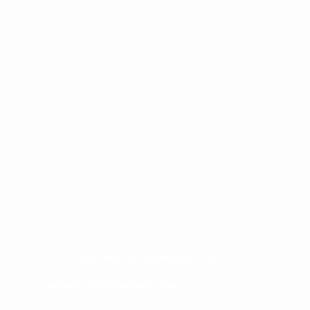
Contactez-Nous
N°10, Hay Anas 3, Route Ain Chkef -Fès , Fez,
Morocco
+212 5 359 688 88 | 0666903729
Clinique.arrazi@gmail.com